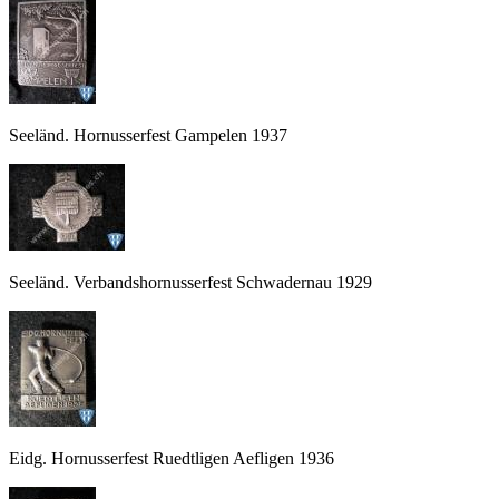
Seeländ. Hornusserfest Gampelen 1937
Seeländ. Verbandshornusserfest Schwadernau 1929
Eidg. Hornusserfest Ruedtligen Aefligen 1936