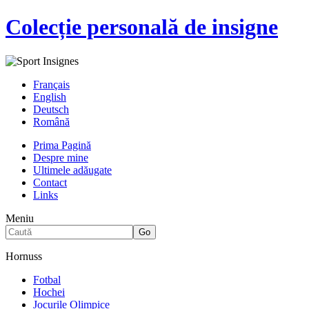
Colecție personală de insigne
Français
English
Deutsch
Română
Prima Pagină
Despre mine
Ultimele adăugate
Contact
Links
Meniu
Hornuss
Fotbal
Hochei
Jocurile Olimpice