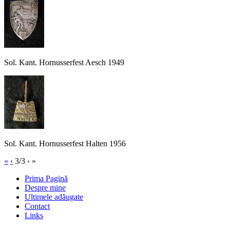
Sol. Kant. Hornusserfest Aesch 1949
Sol. Kant. Hornusserfest Halten 1956
«
‹
3/3
›
»
Prima Pagină
Despre mine
Ultimele adăugate
Contact
Links