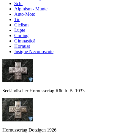
Schi
Alpinism - Munte
Auto-Moto
Tir
Ciclism
Lupte
Curling
Gimnastică
Hornuss
Insigne Necunoscute
Seeländischer Hornussertag Rüti b. B. 1933
Hornussertag Dotzigen 1926