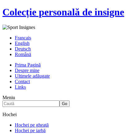
Colecție personală de insigne
Français
English
Deutsch
Română
Prima Pagină
Despre mine
Ultimele adăugate
Contact
Links
Meniu
Hochei
Hochei pe gheaţă
Hochei pe iarbă