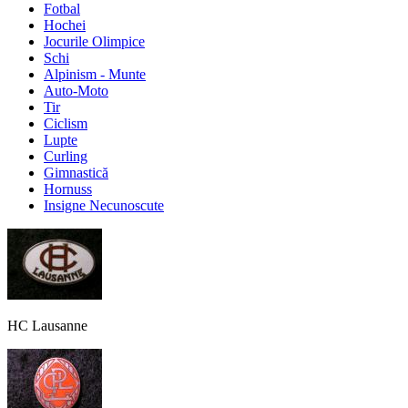
Fotbal
Hochei
Jocurile Olimpice
Schi
Alpinism - Munte
Auto-Moto
Tir
Ciclism
Lupte
Curling
Gimnastică
Hornuss
Insigne Necunoscute
HC Lausanne