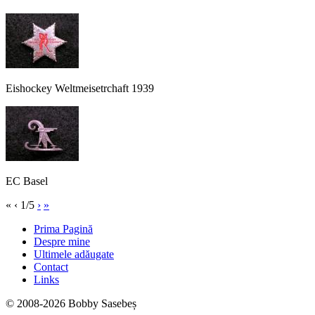
Eishockey Weltmeisetrchaft 1939
EC Basel
«
‹
1/5
›
»
Prima Pagină
Despre mine
Ultimele adăugate
Contact
Links
© 2008-2026 Bobby Sasebeș