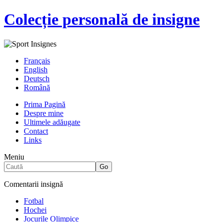
Colecție personală de insigne
Français
English
Deutsch
Română
Prima Pagină
Despre mine
Ultimele adăugate
Contact
Links
Meniu
Comentarii insignă
Fotbal
Hochei
Jocurile Olimpice