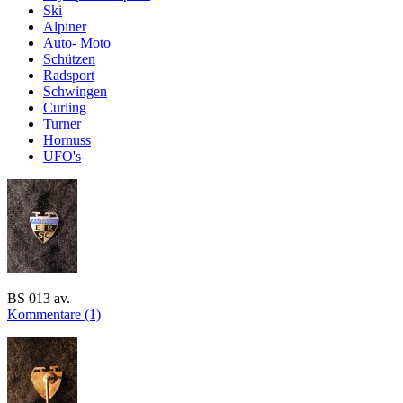
Ski
Alpiner
Auto- Moto
Schützen
Radsport
Schwingen
Curling
Turner
Hornuss
UFO's
BS 013 av.
Kommentare (1)