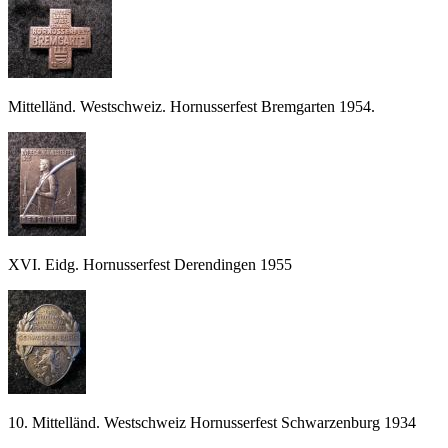
Mittelländ. Westschweiz. Hornusserfest Bremgarten 1954.
XVI. Eidg. Hornusserfest Derendingen 1955
10. Mittelländ. Westschweiz Hornusserfest Schwarzenburg 1934