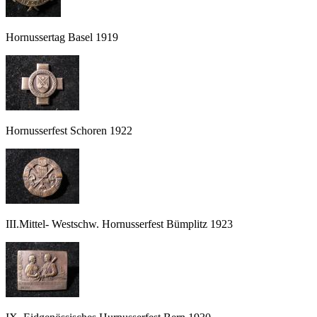
Hornussertag Basel 1919
Hornusserfest Schoren 1922
III.Mittel- Westschw. Hornusserfest Bümplitz 1923