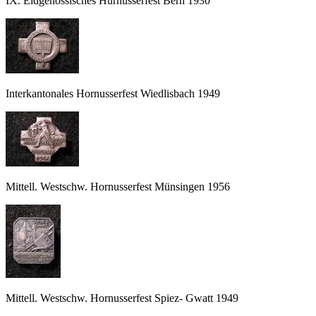
IX. Eidgenössisches Hurnusserfest Bern 1930
Interkantonales Hornusserfest Wiedlisbach 1949
Mittell. Westschw. Hornusserfest Münsingen 1956
Mittell. Westschw. Hornusserfest Spiez- Gwatt 1949