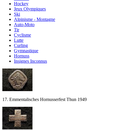
Hockey
Jeux Olympiques
Ski
Alpinisme - Montagne
Auto-Moto
Tir
Cyclisme
Lutte
Curling
Gymnastique
Hornuss
Insignes Inconnus
17. Emmentalisches Hornusserfest Thun 1949