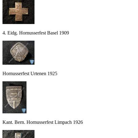
4. Eidg. Hornusserfest Basel 1909
Hornusserfest Urtenen 1925
Kant. Bern. Hornusserfest Limpach 1926