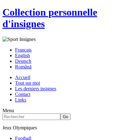
Collection personnelle
d'insignes
Français
English
Deutsch
Română
Accueil
Tout sur moi
Les derniers insignes
Contact
Links
Menu
Jeux Olympiques
Football