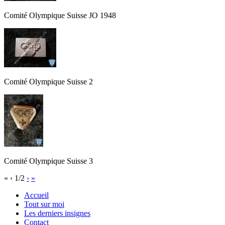
Comité Olympique Suisse JO 1948
Comité Olympique Suisse 2
Comité Olympique Suisse 3
«
‹
1/2
›
»
Accueil
Tout sur moi
Les derniers insignes
Contact