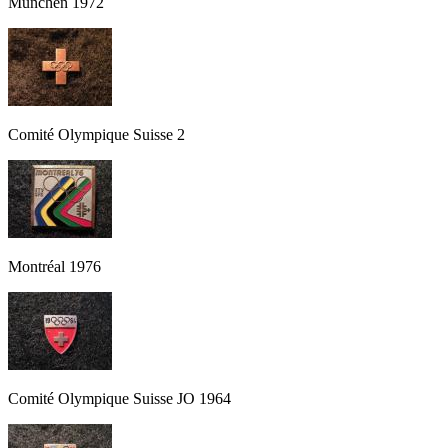
München 1972
Comité Olympique Suisse 2
Montréal 1976
Comité Olympique Suisse JO 1964