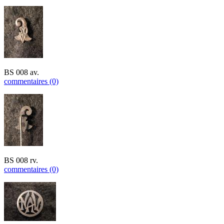
BS 008 av.
commentaires (0)
BS 008 rv.
commentaires (0)