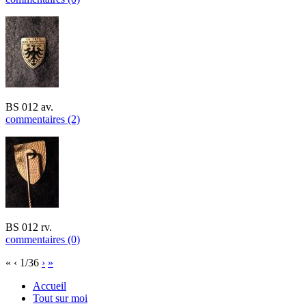
BS 012 av.
commentaires (2)
BS 012 rv.
commentaires (0)
«
‹
1/36
›
»
Accueil
Tout sur moi