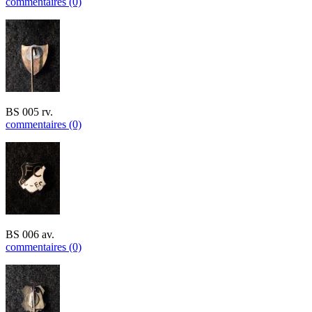
commentaires (0)
BS 005 rv.
commentaires (0)
BS 006 av.
commentaires (0)