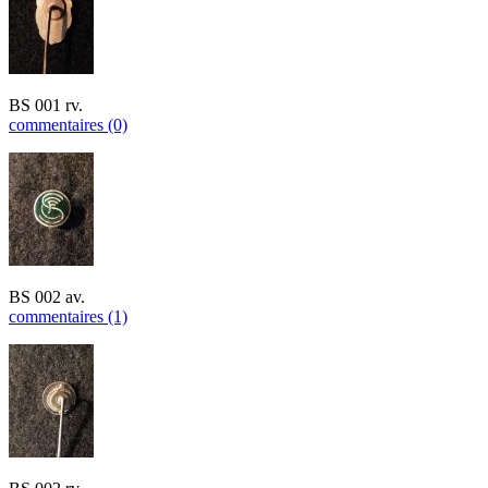
BS 001 rv.
commentaires (0)
BS 002 av.
commentaires (1)